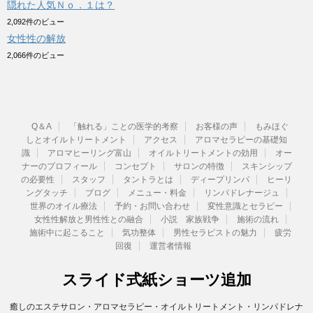
隠れた人気Ｎｏ．１は？
2,092件のビュー
女性性の解放
2,066件のビュー
Q＆A
「触れる」ことの医学的考察
お客様の声
もみほぐ
しとオイルトリートメント
アクセス
アロマセラピーの基礎知
識
アロマヒーリング富山
オイルトリートメントの効用
オー
ナーのプロフィール
コンセプト
サロンの特徴
スキンシップ
の必要性
スタッフ
タントラとは
ディープリンパ
ヒーリ
ングタッチ
ブログ
メニュー・料金
リンパドレナージュ
世界のオイル療法
予約・お問い合わせ
変性意識とセラピー
女性性解放と男性性との融合
小説 家族戦争
施術の流れ
施術中に起こること
気功整体
男性セラピストの魅力
疲労
回復
運営者情報
スライド式紙ショーツ追加
癒しのエステサロン・アロマセラピー・オイルトリートメント・リンパドレナ