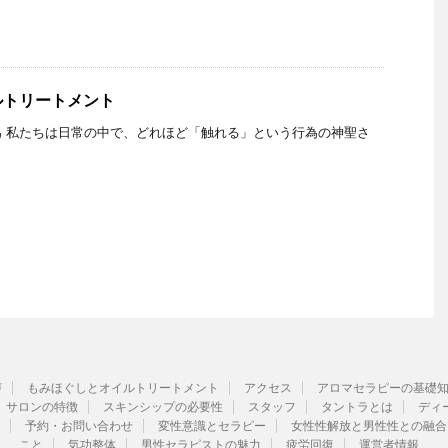
ルトリートメント
 私たちは日常の中で、どれほど「触れる」という行為の神聖さ
声
もみほぐしとオイルトリートメント
アクセス
アロマセラピーの基礎
サロンの特徴
スキンシップの必要性
スタッフ
タントラとは
ディ
予約・お問い合わせ
変性意識とセラピー
女性性解放と男性性との融合
こと
気功整体
男性セラピストの魅力
疲労回復
運営者情報