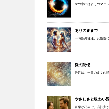
世の中には多くのマニ
...
ありのままで
一時期男性性、女性性
...
愛の記憶
最近は、一日の多くの
...
やさしさと味わい
言葉が巧みで、演技力