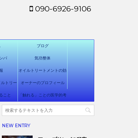
090-6926-9106
ス
ブログ
ンパ
気功整体
報
オイルトリートメントの効
イルトリー
オーナーのプロフィール
用
ること
ト
「触れる」ことの医学的考
察
NEW ENTRY