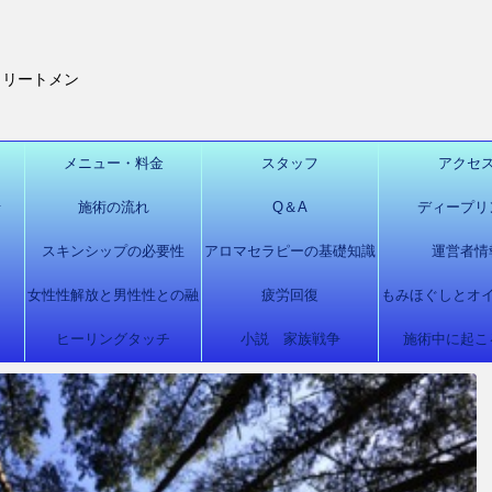
トリートメン
メニュー・料金
スタッフ
アクセ
せ
施術の流れ
Q＆A
ディープリ
ー
スキンシップの必要性
アロマセラピーの基礎知識
運営者情
女性性解放と男性性との融
疲労回復
もみほぐしとオ
ヒーリングタッチ
合
小説 家族戦争
施術中に起こ
トメン