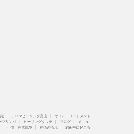
知識
アロマヒーリング富山
オイルトリートメント
ープリンパ
ヒーリングタッチ
ブログ
メニュ
小説 家族戦争
施術の流れ
施術中に起こる