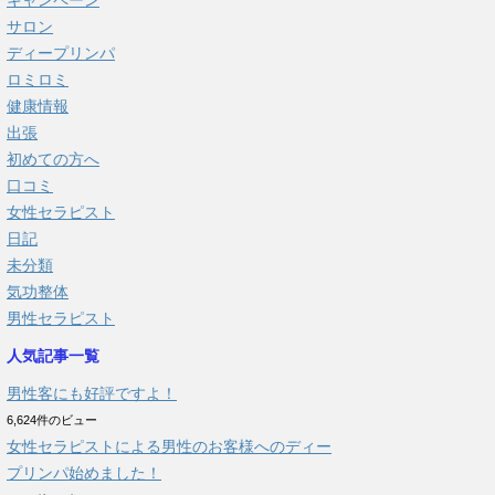
キャンペーン
サロン
ディープリンパ
ロミロミ
健康情報
出張
初めての方へ
口コミ
女性セラピスト
日記
未分類
気功整体
男性セラピスト
人気記事一覧
男性客にも好評ですよ！
6,624件のビュー
女性セラピストによる男性のお客様へのディー
プリンパ始めました！