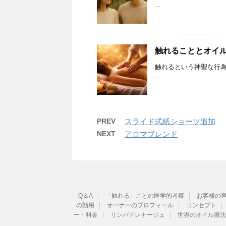
...
触れることとオイ
触れるという神聖な行為
...
PREV
スライド式紙ショーツ追加
NEXT
アロマブレンド
Q＆A
「触れる」ことの医学的考察
お客様の
の効用
オーナーのプロフィール
コンセプト
ー・料金
リンパドレナージュ
世界のオイル療法