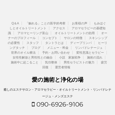
Q＆A
「触れる」ことの医学的考察
お客様の声
もみほぐ
しとオイルトリートメント
アクセス
アロマセラピーの基礎知
識
アロマヒーリング富山
オイルトリートメントの効用
オー
ナーのプロフィール
コンセプト
サロンの特徴
スキンシップ
の必要性
スタッフ
タントラとは
ディープリンパ
ヒーリ
ングタッチ
ブログ
メニュー・料金
リンパドレナージュ
世界のオイル療法
予約・お問い合わせ
変性意識とセラピー
女性性解放と男性性との融合
小説 家族戦争
施術の流れ
施術中に起こること
気功整体
男性セラピストの魅力
疲労
回復
運営者情報
愛の施術と浄化の場
癒しのエステサロン・アロマセラピー・オイルトリートメント・リンパドレナ
ージュ・メンズエステ
090-6926-9106