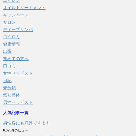
エサレン
オイルトリートメント
キャンペーン
サロン
ディープリンパ
ロミロミ
健康情報
出張
初めての方へ
口コミ
女性セラピスト
日記
未分類
気功整体
男性セラピスト
人気記事一覧
男性客にも好評ですよ！
6,625件のビュー