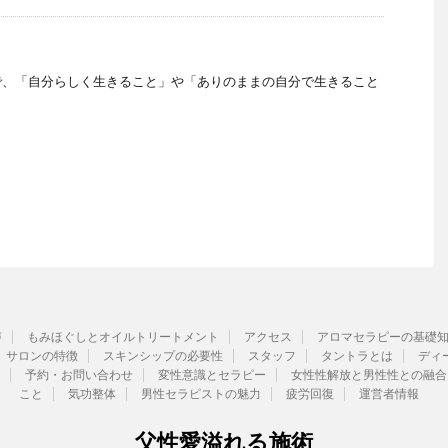
で、「自分らしく生きること」や「ありのままの自分で生きること
声
もみほぐしとオイルトリートメント
アクセス
アロマセラピーの基礎
サロンの特徴
スキンシップの必要性
スタッフ
タントラとは
ディ
予約・お問い合わせ
変性意識とセラピー
女性性解放と男性性との融合
こと
気功整体
男性セラピストの魅力
疲労回復
運営者情報
父性愛溢れる施術