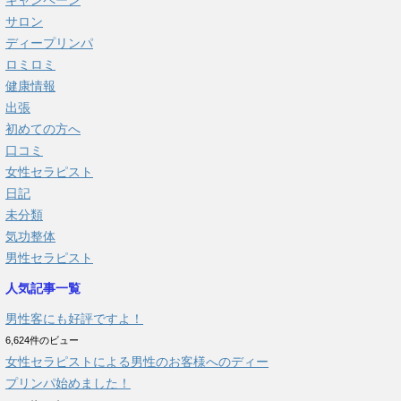
キャンペーン
サロン
ディープリンパ
ロミロミ
健康情報
出張
初めての方へ
口コミ
女性セラピスト
日記
未分類
気功整体
男性セラピスト
人気記事一覧
男性客にも好評ですよ！
6,624件のビュー
女性セラピストによる男性のお客様へのディー
プリンパ始めました！