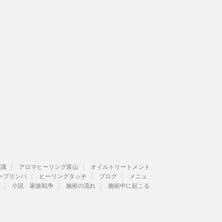
知識
アロマヒーリング富山
オイルトリートメント
ープリンパ
ヒーリングタッチ
ブログ
メニュ
小説 家族戦争
施術の流れ
施術中に起こる