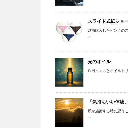
スライド式紙ショ
以前購入したピンクの
...
光のオイル
昨日イエスとオイルト
...
「気持ちいい体験
私が施術する時に思う
...