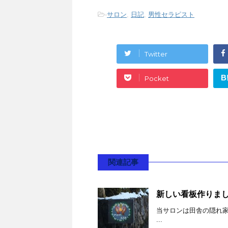
-
サロン
,
日記
,
男性セラピスト
Twitter
B
Pocket
関連記事
新しい看板作りま
当サロンは田舎の隠れ
...