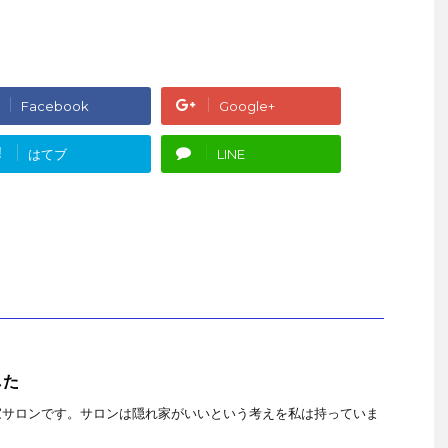
Facebook
Google+
!
はてブ
LINE
した
家サロンです。サロンは隠れ家がいいという考えを私は持っていま