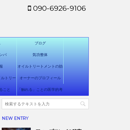
090-6926-9106
ス
ブログ
ンパ
気功整体
報
オイルトリートメントの効
イルトリー
オーナーのプロフィール
用
ること
ト
「触れる」ことの医学的考
察
NEW ENTRY