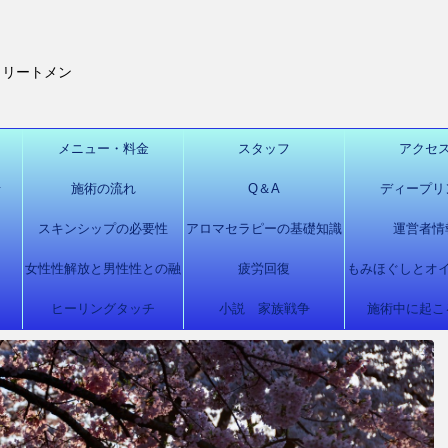
トリートメン
メニュー・料金
スタッフ
アクセ
せ
施術の流れ
Q＆A
ディープリ
ー
スキンシップの必要性
アロマセラピーの基礎知識
運営者情
女性性解放と男性性との融
疲労回復
もみほぐしとオ
ヒーリングタッチ
合
小説 家族戦争
施術中に起こ
トメン