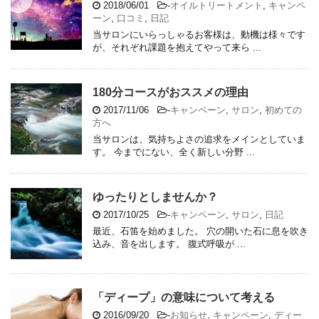
2018/06/01
-
オイルトリートメント
,
キャンペ
ーン
,
口コミ
,
日記
当サロンにいらっしゃるお客様は、動機は様々です
が、それぞれ課題を抱えてやって来ら ...
180分コースがおススメの理由
2017/11/06
-
キャンペーン
,
サロン
,
初めての
方へ
当サロンは、気持ちよさの追求をメインとしていま
す。 今までにない、全く新しい分野 ...
ゆったりとしませんか？
2017/10/25
-
キャンペーン
,
サロン
,
日記
最近、石笛を始めました。 穴の開いた石に息を吹き
込み、音を出します。 腹式呼吸が ...
「ディープ」の意味について考える
2016/09/20
-
お知らせ
,
キャンペーン
,
ディー