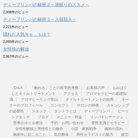
ディープリンパの秘密２～居眠りのススメ～
2,308件のビュー
ディープリンパの秘密３～入我我入～
2,221件のビュー
隠れた人気Ｎｏ．１は？
2,093件のビュー
女性性の解放
2,067件のビュー
Q＆A
「触れる」ことの医学的考察
お客様の声
もみほぐ
しとオイルトリートメント
アクセス
アロマセラピーの基礎知
識
アロマヒーリング富山
オイルトリートメントの効用
オー
ナーのプロフィール
コンセプト
サロンの特徴
スキンシップ
の必要性
スタッフ
タントラとは
ディープリンパ
ヒーリ
ングタッチ
ブログ
メニュー・料金
リンパドレナージュ
世界のオイル療法
予約・お問い合わせ
変性意識とセラピー
女性性解放と男性性との融合
小説 家族戦争
施術の流れ
施術中に起こること
気功整体
男性セラピストの魅力
疲労