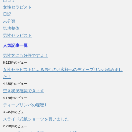
口コミ
女性セラピスト
日記
未分類
気功整体
男性セラピスト
人気記事一覧
男性客にも好評ですよ！
6,623件のビュー
女性セラピストによる男性のお客様へのディープリンパ始めまし
た！
4,480件のビュー
空き状況確認できます
4,178件のビュー
ディープリンパの秘密1
3,245件のビュー
スライド式紙ショーツを買いました
2,798件のビュー