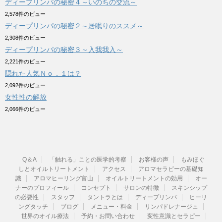
ディープリンパの秘密４～いのちの交流～
2,578件のビュー
ディープリンパの秘密２～居眠りのススメ～
2,308件のビュー
ディープリンパの秘密３～入我我入～
2,221件のビュー
隠れた人気Ｎｏ．１は？
2,092件のビュー
女性性の解放
2,066件のビュー
Q＆A
「触れる」ことの医学的考察
お客様の声
もみほぐ
しとオイルトリートメント
アクセス
アロマセラピーの基礎知
識
アロマヒーリング富山
オイルトリートメントの効用
オー
ナーのプロフィール
コンセプト
サロンの特徴
スキンシップ
の必要性
スタッフ
タントラとは
ディープリンパ
ヒーリ
ングタッチ
ブログ
メニュー・料金
リンパドレナージュ
世界のオイル療法
予約・お問い合わせ
変性意識とセラピー